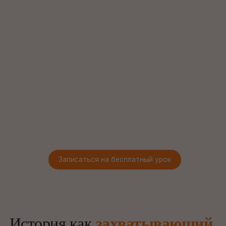
История как
захватывающий
фильм
, а не набор дат
Помогаем понять историю и увидеть в ней
логику
Понимание событий
Объясняем историю как цепочку причин и последствий,
а не набор дат
Систематизация знаний
Помогаем выстроить цельную картину исторических
периодов